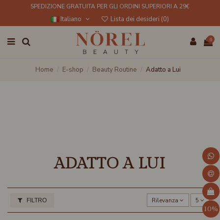
SPEDIZIONE GRATUITA PER GLI ORDINI SUPERIORI A 29€
Italiano
Lista dei desideri (
0
)
0
Home
E-shop
Beauty Routine
Adatto a Lui
ADATTO A LUI
Rilevanza
5
FILTRO
10%