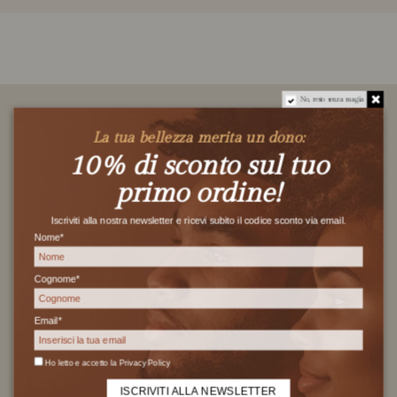
No, resto senza magia
La tua bellezza merita un dono:
10% di sconto sul tuo
primo ordine!
SPEDIZIONE GRATUITA
Spedizione gratuita per ordini superiori
Iscriviti alla nostra newsletter e ricevi subito il codice sconto via email.
a 29€
Nome*
Cognome*
Email*
PAGAMENTO SICURO
Transazione crittografata 100% sicura
Ho letto e accetto la
Privacy Policy
ISCRIVITI ALLA NEWSLETTER