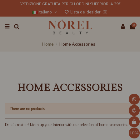
SPEDIZIONE GRATUITA PER GLI ORDINI SUPERIORI A 29€
Italiano
Lista dei desideri (
0
)
0
Home
Home Accessories
HOME ACCESSORIES
There are no products.
Details matter! Liven up your interior with our selection of home accessories.
10%